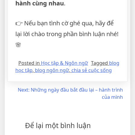
hành cùng nhau
.
👉 Nếu bạn tình cờ ghé qua, hãy để
lại lời chào trong phần bình luận nhé!
🌸
Posted in
Học tập & Ngôn ngữ
Tagged
blog
học tập
,
blog ngôn ngữ
,
chia sẻ cuộc sống
Next:
Những ngày đầu bắt đầu lại – hành trình
của mình
Để lại một bình luận