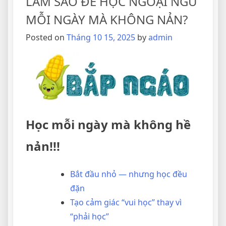
LÀM SAO ĐỂ HỌC NGOẠI NGỮ
MỖI NGÀY MÀ KHÔNG NẢN?
Posted on
Tháng 10 15, 2025
by
admin
Học mỗi ngày mà không hề
nản!!!
Bắt đầu nhỏ — nhưng học đều
đặn
Tạo cảm giác “vui học” thay vì
“phải học”