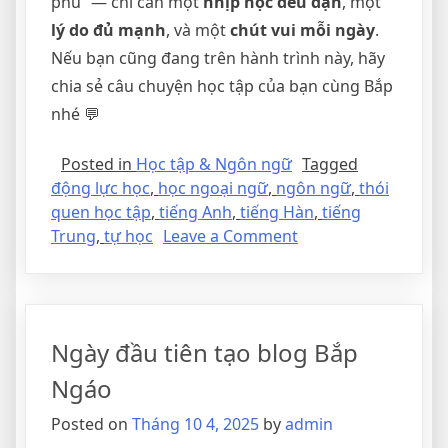
phú” — chỉ cần một
nhịp học đều đặn
, một
lý do đủ mạnh
, và một
chút vui mỗi ngày
.
Nếu bạn cũng đang trên hành trình này, hãy
chia sẻ câu chuyện học tập của bạn cùng Bắp
nhé 💬
Posted in
Học tập & Ngôn ngữ
Tagged
động lực học
,
học ngoại ngữ
,
ngôn ngữ
,
thói
quen học tập
,
tiếng Anh
,
tiếng Hàn
,
tiếng
Trung
,
tự học
Leave a Comment
Ngày đầu tiên tạo blog Bắp
Ngáo
Posted on
Tháng 10 4, 2025
by
admin