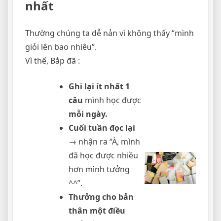
nhất
Thường chúng ta dễ nản vì không thấy “mình
giỏi lên bao nhiêu”.
Vì thế, Bắp đã :
Ghi lại ít nhất 1
câu
mình học được
mỗi ngày.
Cuối tuần đọc lại
→ nhận ra “À, mình
đã học được nhiều
hơn mình tưởng
^^”.
Thưởng cho bản
thân một điều