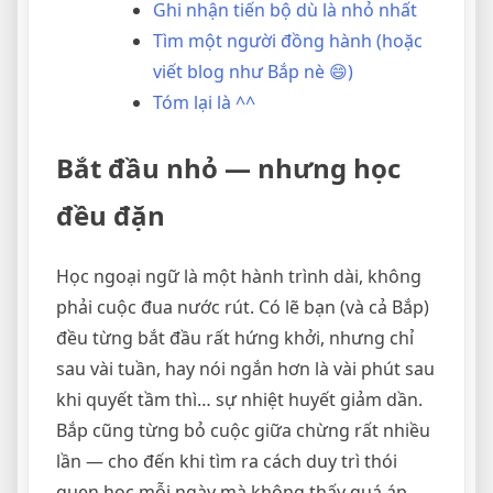
Ghi nhận tiến bộ dù là nhỏ nhất
Tìm một người đồng hành (hoặc
viết blog như Bắp nè 😄)
Tóm lại là ^^
Bắt đầu nhỏ — nhưng học
đều đặn
Học ngoại ngữ là một hành trình dài, không
phải cuộc đua nước rút. Có lẽ bạn (và cả Bắp)
đều từng bắt đầu rất hứng khởi, nhưng chỉ
sau vài tuần, hay nói ngắn hơn là vài phút sau
khi quyết tầm thì… sự nhiệt huyết giảm dần.
Bắp cũng từng bỏ cuộc giữa chừng rất nhiều
lần — cho đến khi tìm ra cách duy trì thói
quen học mỗi ngày mà không thấy quá áp