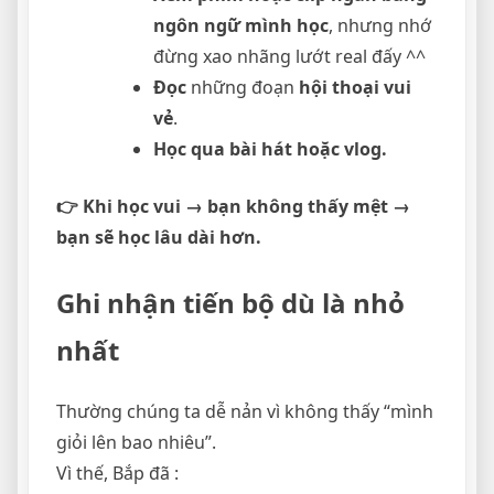
ngôn ngữ mình học
, nhưng nhớ
đừng xao nhãng lướt real đấy ^^
Đọc
những đoạn
hội thoại vui
vẻ
.
Học qua bài hát hoặc vlog.
👉 Khi học vui → bạn không thấy mệt →
bạn sẽ học lâu dài hơn.
Ghi nhận tiến bộ dù là nhỏ
nhất
Thường chúng ta dễ nản vì không thấy “mình
giỏi lên bao nhiêu”.
Vì thế, Bắp đã :