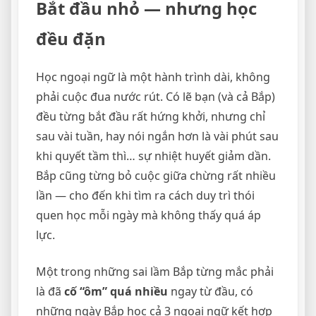
Bắt đầu nhỏ — nhưng học
đều đặn
Học ngoại ngữ là một hành trình dài, không
phải cuộc đua nước rút. Có lẽ bạn (và cả Bắp)
đều từng bắt đầu rất hứng khởi, nhưng chỉ
sau vài tuần, hay nói ngắn hơn là vài phút sau
khi quyết tầm thì… sự nhiệt huyết giảm dần.
Bắp cũng từng bỏ cuộc giữa chừng rất nhiều
lần — cho đến khi tìm ra cách duy trì thói
quen học mỗi ngày mà không thấy quá áp
lực.
Một trong những sai lầm Bắp từng mắc phải
là đã
cố “ôm” quá nhiều
ngay từ đầu, có
những ngày Bắp học cả 3 ngoại ngữ kết hợp