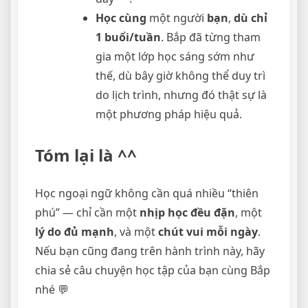
Học cùng
một người
bạn
,
dù chỉ
1 buổi/tuần
. Bắp đã từng tham
gia một lớp học sáng sớm như
thế, dù bây giờ không thể duy trì
do lịch trình, nhưng đó thật sự là
một phương pháp hiệu quả.
Tóm lại là ^^
Học ngoại ngữ không cần quá nhiều “thiên
phú” — chỉ cần một
nhịp học đều đặn
, một
lý do đủ mạnh
, và một
chút vui mỗi ngày
.
Nếu bạn cũng đang trên hành trình này, hãy
chia sẻ câu chuyện học tập của bạn cùng Bắp
nhé 💬