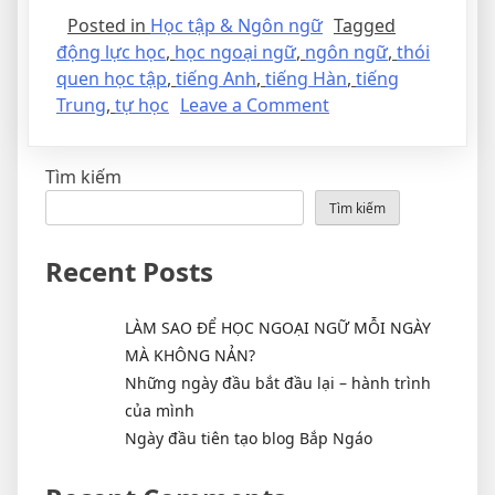
Posted in
Học tập & Ngôn ngữ
Tagged
động lực học
,
học ngoại ngữ
,
ngôn ngữ
,
thói
quen học tập
,
tiếng Anh
,
tiếng Hàn
,
tiếng
Trung
,
tự học
Leave a Comment
Tìm kiếm
Tìm kiếm
Recent Posts
LÀM SAO ĐỂ HỌC NGOẠI NGỮ MỖI NGÀY
MÀ KHÔNG NẢN?
Những ngày đầu bắt đầu lại – hành trình
của mình
Ngày đầu tiên tạo blog Bắp Ngáo