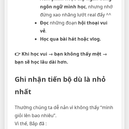
ngôn ngữ mình học
, nhưng nhớ
đừng xao nhãng lướt real đấy ^^
Đọc
những đoạn
hội thoại vui
vẻ
.
Học qua bài hát hoặc vlog.
👉 Khi học vui → bạn không thấy mệt →
bạn sẽ học lâu dài hơn.
Ghi nhận tiến bộ dù là nhỏ
nhất
Thường chúng ta dễ nản vì không thấy “mình
giỏi lên bao nhiêu”.
Vì thế, Bắp đã :