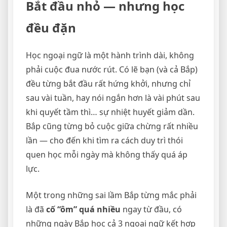
Bắt đầu nhỏ — nhưng học
đều đặn
Học ngoại ngữ là một hành trình dài, không
phải cuộc đua nước rút. Có lẽ bạn (và cả Bắp)
đều từng bắt đầu rất hứng khởi, nhưng chỉ
sau vài tuần, hay nói ngắn hơn là vài phút sau
khi quyết tầm thì… sự nhiệt huyết giảm dần.
Bắp cũng từng bỏ cuộc giữa chừng rất nhiều
lần — cho đến khi tìm ra cách duy trì thói
quen học mỗi ngày mà không thấy quá áp
lực.
Một trong những sai lầm Bắp từng mắc phải
là đã
cố “ôm” quá nhiều
ngay từ đầu, có
những ngày Bắp học cả 3 ngoại ngữ kết hợp