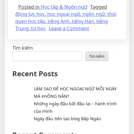
Posted in
Học tập & Ngôn ngữ
Tagged
động lực học
,
học ngoại ngữ
,
ngôn ngữ
,
thói
quen học tập
,
tiếng Anh
,
tiếng Hàn
,
tiếng
Trung
,
tự học
Leave a Comment
Tìm kiếm
Tìm kiếm
Recent Posts
LÀM SAO ĐỂ HỌC NGOẠI NGỮ MỖI NGÀY
MÀ KHÔNG NẢN?
Những ngày đầu bắt đầu lại – hành trình
của mình
Ngày đầu tiên tạo blog Bắp Ngáo