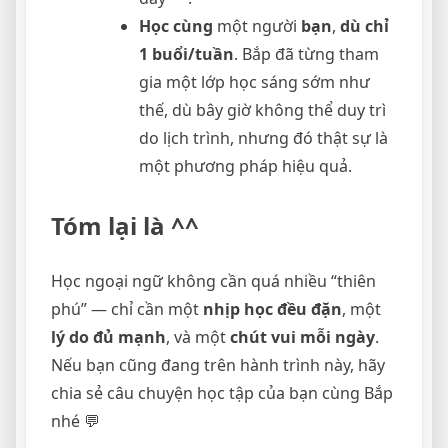
Học cùng
một người
bạn
,
dù chỉ
1 buổi/tuần
. Bắp đã từng tham
gia một lớp học sáng sớm như
thế, dù bây giờ không thể duy trì
do lịch trình, nhưng đó thật sự là
một phương pháp hiệu quả.
Tóm lại là ^^
Học ngoại ngữ không cần quá nhiều “thiên
phú” — chỉ cần một
nhịp học đều đặn
, một
lý do đủ mạnh
, và một
chút vui mỗi ngày
.
Nếu bạn cũng đang trên hành trình này, hãy
chia sẻ câu chuyện học tập của bạn cùng Bắp
nhé 💬