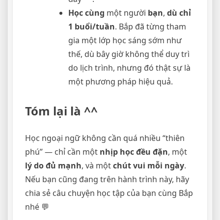
Học cùng
một người
bạn
,
dù chỉ
1 buổi/tuần
. Bắp đã từng tham
gia một lớp học sáng sớm như
thế, dù bây giờ không thể duy trì
do lịch trình, nhưng đó thật sự là
một phương pháp hiệu quả.
Tóm lại là ^^
Học ngoại ngữ không cần quá nhiều “thiên
phú” — chỉ cần một
nhịp học đều đặn
, một
lý do đủ mạnh
, và một
chút vui mỗi ngày
.
Nếu bạn cũng đang trên hành trình này, hãy
chia sẻ câu chuyện học tập của bạn cùng Bắp
nhé 💬