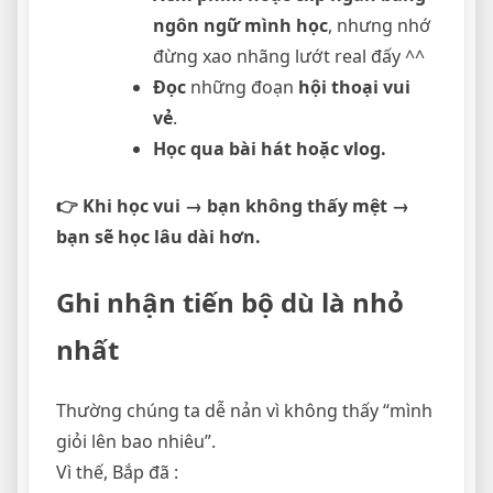
ngôn ngữ mình học
, nhưng nhớ
đừng xao nhãng lướt real đấy ^^
Đọc
những đoạn
hội thoại vui
vẻ
.
Học qua bài hát hoặc vlog.
👉 Khi học vui → bạn không thấy mệt →
bạn sẽ học lâu dài hơn.
Ghi nhận tiến bộ dù là nhỏ
nhất
Thường chúng ta dễ nản vì không thấy “mình
giỏi lên bao nhiêu”.
Vì thế, Bắp đã :