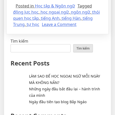
Posted in
Học tập & Ngôn ngữ
Tagged
động lực học
,
học ngoại ngữ
,
ngôn ngữ
,
thói
quen học tập
,
tiếng Anh
,
tiếng Hàn
,
tiếng
Trung
,
tự học
Leave a Comment
Tìm kiếm
Tìm kiếm
Recent Posts
LÀM SAO ĐỂ HỌC NGOẠI NGỮ MỖI NGÀY
MÀ KHÔNG NẢN?
Những ngày đầu bắt đầu lại – hành trình
của mình
Ngày đầu tiên tạo blog Bắp Ngáo