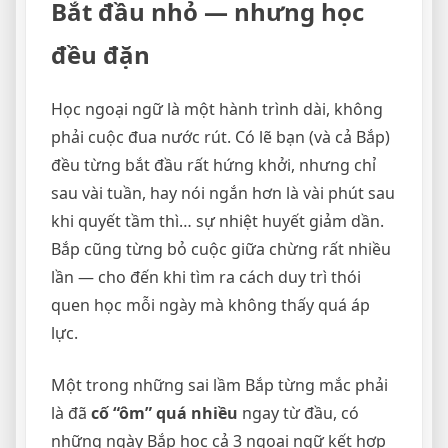
Bắt đầu nhỏ — nhưng học
đều đặn
Học ngoại ngữ là một hành trình dài, không
phải cuộc đua nước rút. Có lẽ bạn (và cả Bắp)
đều từng bắt đầu rất hứng khởi, nhưng chỉ
sau vài tuần, hay nói ngắn hơn là vài phút sau
khi quyết tầm thì… sự nhiệt huyết giảm dần.
Bắp cũng từng bỏ cuộc giữa chừng rất nhiều
lần — cho đến khi tìm ra cách duy trì thói
quen học mỗi ngày mà không thấy quá áp
lực.
Một trong những sai lầm Bắp từng mắc phải
là đã
cố “ôm” quá nhiều
ngay từ đầu, có
những ngày Bắp học cả 3 ngoại ngữ kết hợp